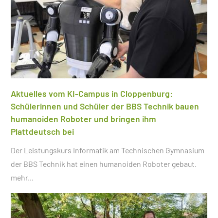
Aktuelles vom KI-Campus in Cloppenburg:
Schülerinnen und Schüler der BBS Technik bauen
humanoiden Roboter und bringen ihm
Plattdeutsch bei
Der Leistungskurs Informatik am Technischen Gymnasium
der BBS Technik hat einen humanoiden Roboter gebaut.
mehr...