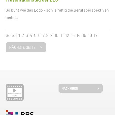
So bunt wie das Logo – so vielfältig die Berufsperspektiven
mehr...
Seite |
1
2
3
4
5
6
7
8
9
10
11
12
13
14
15
16
17
NÄCHSTE SEITE
NACH OBEN