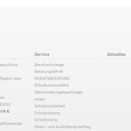
Service
Aktuelles
labschluss
Berufsschultage
Beratungslehrer
 Region-des-
BERUFSBERATUNG
Schulbuchausleihe
Gleichstellungsbeauftragte
len
Intern
REATEC
Schulsozialarbeit
nik &
Schulordnung
Einschulung
alifizierende
Eltern- und Ausbildersprechtag