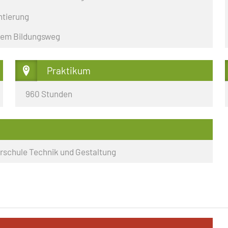
FACHOBERSCHULE KLASSE 12
LIFIZIERENDE
SCHULORDNUNG
entierung
EINSCHULUNG
 dem Bildungsweg
E TECHNIK
ELTERN- UND AUSBILDERSPRECHTAG
 TECHNIK
BAUWAS
Praktikum
KARRIERE-KOMPASS
960 Stunden
rschule Technik und Gestaltung