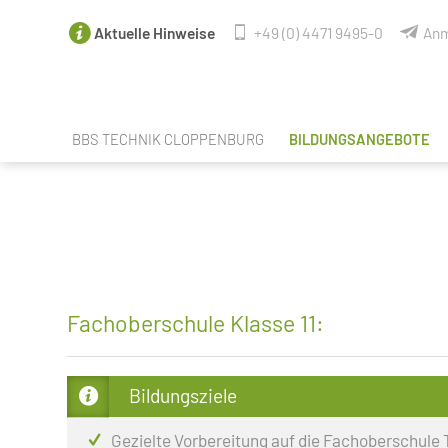
Aktuelle Hinweise
+49 (0) 4471 9495-0
Anm
BBS TECHNIK CLOPPENBURG
BILDUNGSANGEBOTE
FACHBEREICHE
ANGEBOTE NACH SCHUL
LEHRER & MITARBEITER
SPRACHANGEBOTE
SCHULELTERNRAT DER BBS TECHNIK
BERUFSORIENTIERUNG / 
PERSONALRAT
BERUFSAUSBILDUNGEN
Fachoberschule Klasse 11:
SCHÜLERVERTRETUNG
BERUFSEINSTIEGSSCHUL
UNSERE PARTNER
BERUFSFACHSCHULE CRE
Bildungsziele
UNSERE VR-EXPERTEN
FACHOBERSCHULE TECHN
Gezielte Vorbereitung auf die Fachoberschule