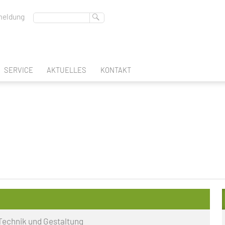
eldung
SERVICE
AKTUELLES
KONTAKT
ABSCHLUSS
BERUFSSCHULTAGE
BERATUNGSLEHRER
FREMDSPRACHEN
DEUTSCHES SPRACHDIPLOM
REGION-DES-LERNENS
BERUFSBERATUNG
SCHULBUCHAUSLEIHE
EN
GLEICHSTELLUNGSBEAUFTRAGTE
ATEC
INTERN
IK & GESTALTUNG
SCHULSOZIALARBEIT
FACHOBERSCHULE KLASSE 11
 Technik und Gestaltung