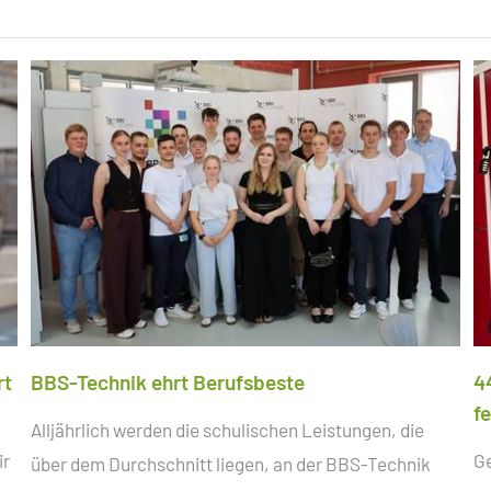
FACHOBERSCHULE KLASSE 12
LIFIZIERENDE
SCHULORDNUNG
EINSCHULUNG
E TECHNIK
ELTERN- UND AUSBILDERSPRECHTAG
 TECHNIK
BAUWAS
KARRIERE-KOMPASS
rt
BBS-Technik ehrt Berufsbeste
4
f
Alljährlich werden die schulischen Leistungen, die
ir
G
über dem Durchschnitt liegen, an der BBS-Technik