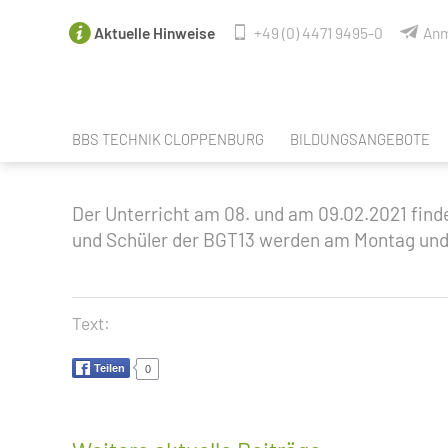
Aktuelle Hinweise
+49 (0) 4471 9495-0
Anm
BBS TECHNIK CLOPPENBURG
BILDUNGSANGEBOTE
FACHBEREICHE
ANGEBOTE NACH SCHUL
Der Unterricht am 08. und am 09.02.2021 finde
LEHRER & MITARBEITER
SPRACHANGEBOTE
und Schüler der BGT13 werden am Montag und 
SCHULELTERNRAT DER BBS TECHNIK
BERUFSORIENTIERUNG / 
PERSONALRAT
BERUFSAUSBILDUNGEN
Text:
SCHÜLERVERTRETUNG
BERUFSEINSTIEGSSCHUL
Teilen
0
UNSERE PARTNER
BERUFSFACHSCHULE CRE
UNSERE VR-EXPERTEN
FACHOBERSCHULE TECHNI