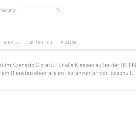
eldung
SERVICE
AKTUELLES
KONTAKT
ABSCHLUSS
BERUFSSCHULTAGE
t im Szenario C statt. Für alle Klassen außer der BGT13
BERATUNGSLEHRER
FREMDSPRACHEN
am Dienstag ebenfalls im Distanzunterricht beschult.
DEUTSCHES SPRACHDIPLOM
REGION-DES-LERNENS
BERUFSBERATUNG
SCHULBUCHAUSLEIHE
EN
GLEICHSTELLUNGSBEAUFTRAGTE
ATEC
INTERN
K & GESTALTUNG
SCHULSOZIALARBEIT
FACHOBERSCHULE KLASSE 11