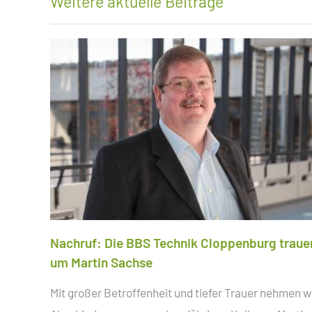
Weitere aktuelle Beiträge
SCHÜLERAUSTAUSCH
ZWEIJÄHRIGE BERUFSQUA
BERUFSFACHSCHULE
SOZIALARBEIT
ZWEIJÄHRIGE FACHSCHUL
BERUFLICHES GYMNASIUM
Nachruf: Die BBS Technik Cloppenburg traue
um Martin Sachse
Mit großer Betroffenheit und tiefer Trauer nehmen w