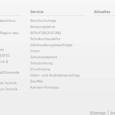
Service
Aktuelles
labschluss
Berufsschultage
Beratungslehrer
 Region-des-
BERUFSBERATUNG
Schulbuchausleihe
Gleichstellungsbeauftragte
len
Intern
REATEC
Schulsozialarbeit
nik &
Schulordnung
Einschulung
alifizierende
Eltern- und Ausbildersprechtag
BauWas
ule Technik
Karriere-Kompass
ium Technik
Sitemap
I