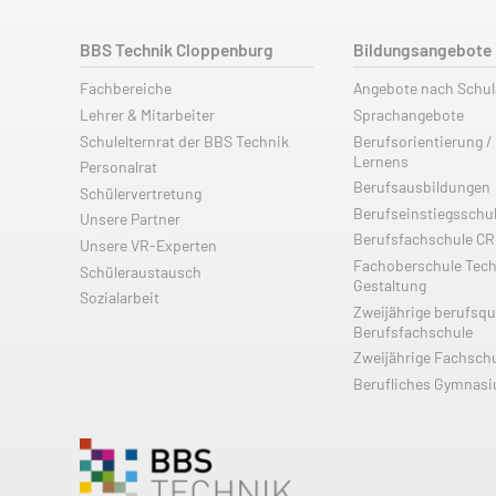
BBS Technik Cloppenburg
Bildungsangebote
Fachbereiche
Angebote nach Schu
Lehrer & Mitarbeiter
Sprachangebote
Schulelternrat der BBS Technik
Berufsorientierung /
Lernens
Personalrat
Berufsausbildungen
Schülervertretung
Berufseinstiegsschu
Unsere Partner
Berufsfachschule C
Unsere VR-Experten
Fachoberschule Tech
Schüleraustausch
Gestaltung
Sozialarbeit
Zweijährige berufsqu
Berufsfachschule
Zweijährige Fachsch
Berufliches Gymnas