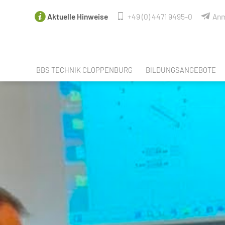
Aktuelle Hinweise
+49 (0) 4471 9495-0
Anm
BBS TECHNIK CLOPPENBURG
BILDUNGSANGEBOTE
FACHBEREICHE
ANGEBOTE NACH SCHUL
LEHRER & MITARBEITER
SPRACHANGEBOTE
SCHULELTERNRAT DER BBS TECHNIK
BERUFSORIENTIERUNG / 
PERSONALRAT
BERUFSAUSBILDUNGEN
SCHÜLERVERTRETUNG
BERUFSEINSTIEGSSCHUL
UNSERE PARTNER
BERUFSFACHSCHULE CRE
UNSERE VR-EXPERTEN
FACHOBERSCHULE TECHNI