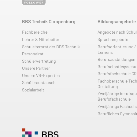
BBS Technik Cloppenburg
Bildungsangebote
Fachbereiche
Angebote nach Schu
Lehrer & Mitarbeiter
Sprachangebote
Schulelternrat der BBS Technik
Berufsorientierung /
Lernens
Personalrat
Berufsausbildungen
Schülervertretung
Berufseinstiegsschu
Unsere Partner
Berufsfachschule C
Unsere VR-Experten
Fachoberschule Tech
Schüleraustausch
Gestaltung
Sozialarbeit
Zweijährige berufsqu
Berufsfachschule
Zweijährige Fachsch
Berufliches Gymnas