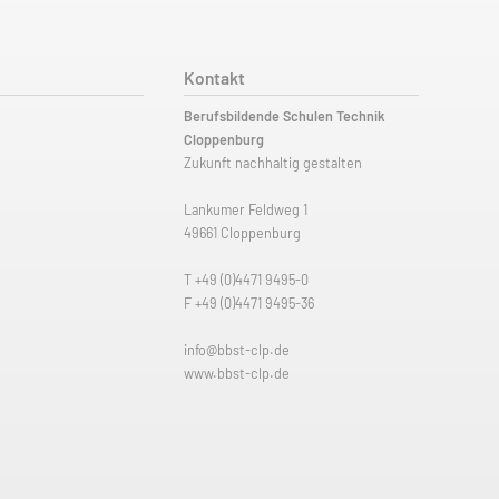
Kontakt
Berufsbildende Schulen Technik
Cloppenburg
Zukunft nachhaltig gestalten
Lankumer Feldweg 1
49661 Cloppenburg
T
+49 (0)4471 9495-0
F +49 (0)4471 9495-36
info@bbst-clp.de
www.bbst-clp.de