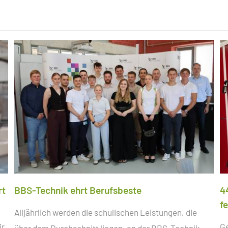
rt
BBS-Technik ehrt Berufsbeste
4
f
Alljährlich werden die schulischen Leistungen, die
ir
G
über dem Durchschnitt liegen, an der BBS-Technik