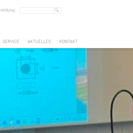
eldung
SERVICE
AKTUELLES
KONTAKT
ABSCHLUSS
BERUFSSCHULTAGE
BERATUNGSLEHRER
FREMDSPRACHEN
DEUTSCHES SPRACHDIPLOM
REGION-DES-LERNENS
BERUFSBERATUNG
SCHULBUCHAUSLEIHE
EN
GLEICHSTELLUNGSBEAUFTRAGTE
ATEC
INTERN
K & GESTALTUNG
SCHULSOZIALARBEIT
FACHOBERSCHULE KLASSE 11