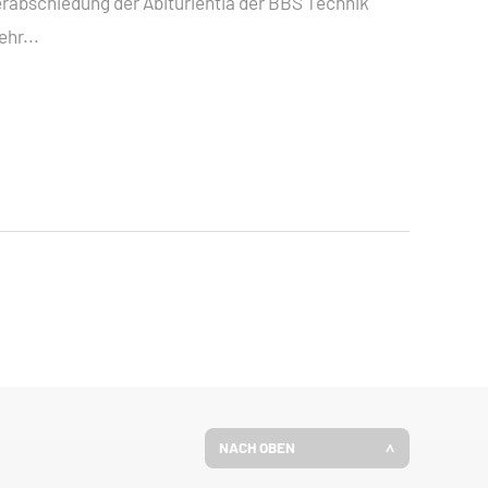
rabschiedung der Abiturientia der BBS Technik
hr...
NACH OBEN