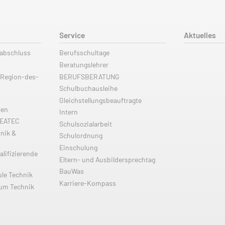
Service
Aktuelles
labschluss
Berufsschultage
Beratungslehrer
 Region-des-
BERUFSBERATUNG
Schulbuchausleihe
Gleichstellungsbeauftragte
len
Intern
REATEC
Schulsozialarbeit
nik &
Schulordnung
Einschulung
alifizierende
Eltern- und Ausbildersprechtag
BauWas
ule Technik
Karriere-Kompass
ium Technik