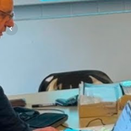
SCHÜLERAUSTAUSCH
ZWEIJÄHRIGE BERUFSQUA
BERUFSFACHSCHULE
SOZIALARBEIT
ZWEIJÄHRIGE FACHSCHUL
BERUFLICHES GYMNASIUM