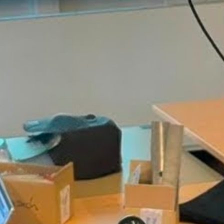
FACHOBERSCHULE KLASSE 12
LIFIZIERENDE
SCHULORDNUNG
EINSCHULUNG
E TECHNIK
ELTERN- UND AUSBILDERSPRECHTAG
 TECHNIK
BAUWAS
KARRIERE-KOMPASS