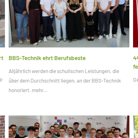
rt
BBS-Technik ehrt Berufsbeste
4
f
Alljährlich werden die schulischen Leistungen, die
ir
G
über dem Durchschnitt liegen, an der BBS-Technik
honoriert.
mehr...