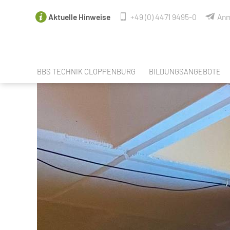
Aktuelle Hinweise
+49 (0) 4471 9495-0
Anm
BBS TECHNIK CLOPPENBURG
BILDUNGSANGEBOTE
FACHBEREICHE
ANGEBOTE NACH SCHUL
LEHRER & MITARBEITER
SPRACHANGEBOTE
SCHULELTERNRAT DER BBS TECHNIK
BERUFSORIENTIERUNG / 
PERSONALRAT
BERUFSAUSBILDUNGEN
SCHÜLERVERTRETUNG
BERUFSEINSTIEGSSCHUL
UNSERE PARTNER
BERUFSFACHSCHULE CRE
UNSERE VR-EXPERTEN
FACHOBERSCHULE TECHNI