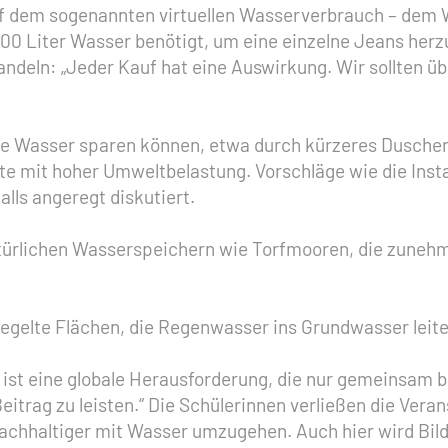
f dem sogenannten virtuellen Wasserverbrauch – dem W
200 Liter Wasser benötigt, um eine einzelne Jeans her
ndeln: „Jeder Kauf hat eine Auswirkung. Wir sollten üb
ie Wasser sparen können, etwa durch kürzeres Duschen
e mit hoher Umweltbelastung. Vorschläge wie die Insta
lls angeregt diskutiert.
atürlichen Wasserspeichern wie Torfmooren, die zuneh
iegelte Flächen, die Regenwasser ins Grundwasser leit
 ist eine globale Herausforderung, die nur gemeinsam b
eitrag zu leisten.“ Die Schülerinnen verließen die Ver
nachhaltiger mit Wasser umzugehen. Auch hier wird Bild