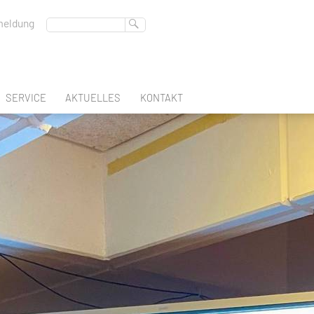
eldung
SERVICE
AKTUELLES
KONTAKT
ABSCHLUSS
BERUFSSCHULTAGE
BERATUNGSLEHRER
FREMDSPRACHEN
DEUTSCHES SPRACHDIPLOM
REGION-DES-LERNENS
BERUFSBERATUNG
SCHULBUCHAUSLEIHE
EN
GLEICHSTELLUNGSBEAUFTRAGTE
ATEC
INTERN
K & GESTALTUNG
SCHULSOZIALARBEIT
FACHOBERSCHULE KLASSE 11