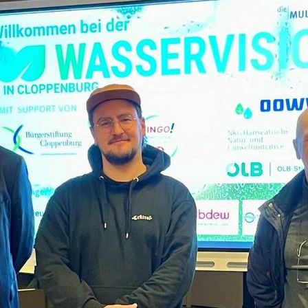
FACHOBERSCHULE KLASSE 12
LIFIZIERENDE
SCHULORDNUNG
EINSCHULUNG
E TECHNIK
ELTERN- UND AUSBILDERSPRECHTAG
 TECHNIK
BAUWAS
KARRIERE-KOMPASS