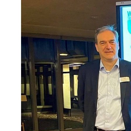
SCHÜLERAUSTAUSCH
ZWEIJÄHRIGE BERUFSQUA
BERUFSFACHSCHULE
SOZIALARBEIT
ZWEIJÄHRIGE FACHSCHUL
BERUFLICHES GYMNASIUM