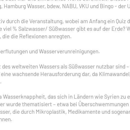
g, Hamburg Wasser, bdew, NABU, VKU und Bingo - der 
iv durch die Veranstaltung, wobei am Anfang ein Quiz d
iel % Salzwasser/ Süßwasser gibt es auf der Erde? Wi
 die die Reflexionen anregten.
erflutungen und Wasserverunreinigungen.
t des weltweiten Wassers als Süßwasser nutzbar sind – 
llt eine wachsende Herausforderung dar, da Klimawand
.
asserknappheit, das sich in Ländern wie Syrien zu ein
asser wurde thematisiert – etwa bei Überschwemmungen
er, die durch Mikroplastik, Medikamente und sogenan
nnen.