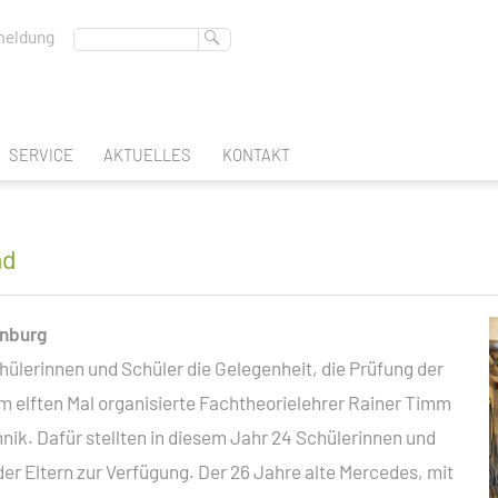
eldung
SERVICE
AKTUELLES
KONTAKT
ABSCHLUSS
BERUFSSCHULTAGE
BERATUNGSLEHRER
FREMDSPRACHEN
nd
DEUTSCHES SPRACHDIPLOM
REGION-DES-LERNENS
BERUFSBERATUNG
enburg
SCHULBUCHAUSLEIHE
hülerinnen und Schüler die Gelegenheit, die Prüfung der
EN
GLEICHSTELLUNGSBEAUFTRAGTE
m elften Mal organisierte Fachtheorielehrer Rainer Timm
ATEC
INTERN
ik. Dafür stellten in diesem Jahr 24 Schülerinnen und
K & GESTALTUNG
SCHULSOZIALARBEIT
FACHOBERSCHULE KLASSE 11
er Eltern zur Verfügung. Der 26 Jahre alte Mercedes, mit