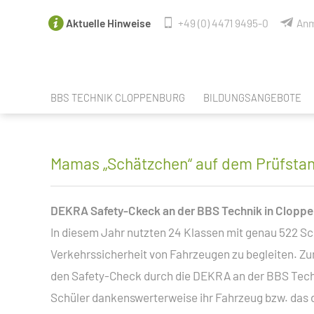
Aktuelle Hinweise
+49 (0) 4471 9495-0
Anm
BBS TECHNIK CLOPPENBURG
BILDUNGSANGEBOTE
FACHBEREICHE
ANGEBOTE NACH SCHUL
LEHRER & MITARBEITER
SPRACHANGEBOTE
Mamas „Schätzchen“ auf dem Prüfsta
SCHULELTERNRAT DER BBS TECHNIK
BERUFSORIENTIERUNG / 
DEKRA Safety-Ckeck an der BBS Technik in Clopp
PERSONALRAT
BERUFSAUSBILDUNGEN
In diesem Jahr nutzten 24 Klassen mit genau 522 Sc
SCHÜLERVERTRETUNG
BERUFSEINSTIEGSSCHUL
Verkehrssicherheit von Fahrzeugen zu begleiten. Zu
UNSERE PARTNER
BERUFSFACHSCHULE CRE
den Safety-Check durch die DEKRA an der BBS Techn
UNSERE VR-EXPERTEN
FACHOBERSCHULE TECHNI
Schüler dankenswerterweise ihr Fahrzeug bzw. das d