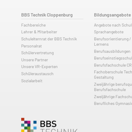
BBS Technik Cloppenburg
Bildungsangebote
Fachbereiche
Angebote nach Schu
Lehrer & Mitarbeiter
Sprachangebote
Schulelternrat der BBS Technik
Berufsorientierung /
Lernens
Personalrat
Berufsausbildungen
Schülervertretung
Berufseinstiegsschu
Unsere Partner
Berufsfachschule C
Unsere VR-Experten
Fachoberschule Tech
Schüleraustausch
Gestaltung
Sozialarbeit
Zweijährige berufsqu
Berufsfachschule
Zweijährige Fachsch
Berufliches Gymnas