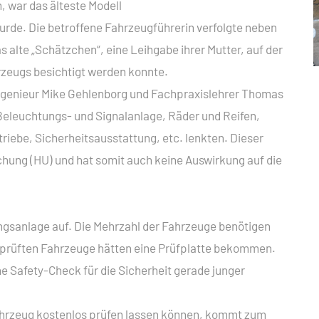
 war das älteste Modell
FACHOBERSCHULE KLASSE 12
LIFIZIERENDE
SCHULORDNUNG
de. Die betroffene Fahrzeugführerin verfolgte neben
EINSCHULUNG
 alte „Schätzchen“, eine Leihgabe ihrer Mutter, auf der
E TECHNIK
ELTERN- UND AUSBILDERSPRECHTAG
zeugs besichtigt werden konnte.
 TECHNIK
fingenieur Mike Gehlenborg und Fachpraxislehrer Thomas
BAUWAS
Beleuchtungs- und Signalanlage, Räder und Reifen,
KARRIERE-KOMPASS
iebe, Sicherheitsausstattung, etc. lenkten. Dieser
chung (HU) und hat somit auch keine Auswirkung auf die
ngsanlage auf. Die Mehrzahl der Fahrzeuge benötigen
geprüften Fahrzeuge hätten eine Prüfplatte bekommen.
e Safety-Check für die Sicherheit gerade junger
ahrzeug kostenlos prüfen lassen können, kommt zum