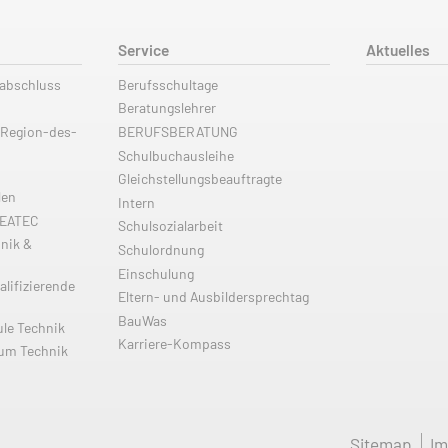
Service
Aktuelles
labschluss
Berufsschultage
Beratungslehrer
 Region-des-
BERUFSBERATUNG
Schulbuchausleihe
Gleichstellungsbeauftragte
len
Intern
REATEC
Schulsozialarbeit
nik &
Schulordnung
Einschulung
alifizierende
Eltern- und Ausbildersprechtag
BauWas
ule Technik
Karriere-Kompass
ium Technik
Sitemap
I