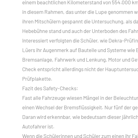
einem beachtlichen Kilometerstand von 554.000 km,
SCHÜLERAUSTAUSCH
ZWEIJÄHRIGE BERUFSQUA
BERUFSFACHSCHULE
in diesem Rahmen, das unter die Lupe genommen wur
SOZIALARBEIT
ihren Mitschülern gespannt die Untersuchung, als das
ZWEIJÄHRIGE FACHSCHUL
Hebebühne stand und auch der Unterboden des Fahr
BERUFLICHES GYMNASIUM
Interessiert verfolgten die Schüler, wie Dekra-Prü
Lüers ihr Augenmerk auf Bauteile und Systeme wie 
Bremsanlage, Fahrwerk und Lenkung, Motor und Getr
Check entspricht allerdings nicht der Hauptuntersu
Prüfplakette.
Fazit des Safety-Checks:
Fast alle Fahrzeuge wiesen Mängel in der Beleuchtu
einen Wechsel der Bremsflüssigkeit. Nur fünf der 
Daran wird erkennbar, wie bedeutsam dieser jährlich
Autofahrer ist.
Wenn die Schülerinnen und Schüler zum einen ihr F