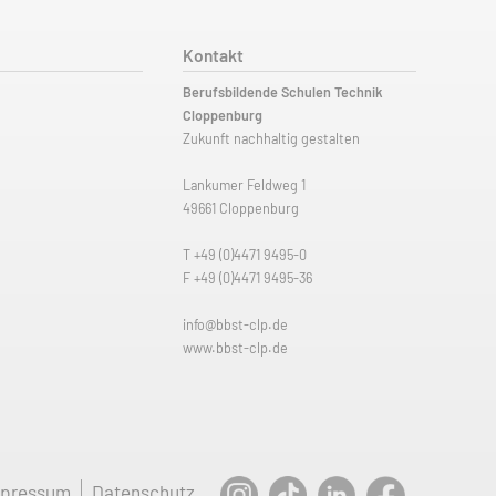
Kontakt
Berufsbildende Schulen Technik
Cloppenburg
Zukunft nachhaltig gestalten
Lankumer Feldweg 1
49661 Cloppenburg
T
+49 (0)4471 9495-0
F +49 (0)4471 9495-36
info@bbst-clp.de
www.bbst-clp.de
mpressum
Datenschutz