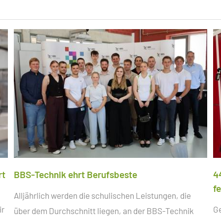
rt
BBS-Technik ehrt Berufsbeste
4
f
Alljährlich werden die schulischen Leistungen, die
ir
G
über dem Durchschnitt liegen, an der BBS-Technik