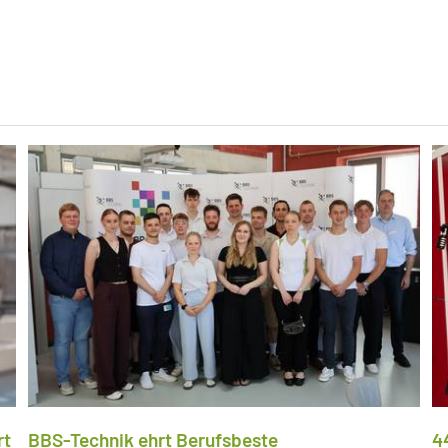
rt
BBS-Technik ehrt Berufsbeste
4