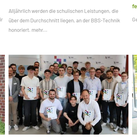
f
Alljährlich werden die schulischen Leistungen, die
ir
G
über dem Durchschnitt liegen, an der BBS-Technik
honoriert.
mehr...