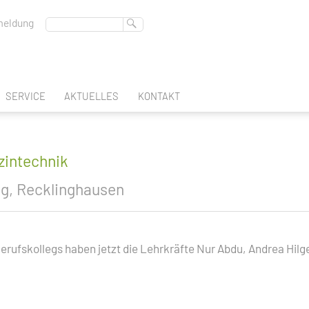
eldung
SERVICE
AKTUELLES
KONTAKT
ABSCHLUSS
BERUFSSCHULTAGE
BERATUNGSLEHRER
FREMDSPRACHEN
zintechnik
DEUTSCHES SPRACHDIPLOM
REGION-DES-LERNENS
BERUFSBERATUNG
eg, Recklinghausen
SCHULBUCHAUSLEIHE
EN
GLEICHSTELLUNGSBEAUFTRAGTE
erufskollegs haben jetzt die Lehrkräfte Nur Abdu, Andrea Hilge
ATEC
INTERN
K & GESTALTUNG
SCHULSOZIALARBEIT
FACHOBERSCHULE KLASSE 11