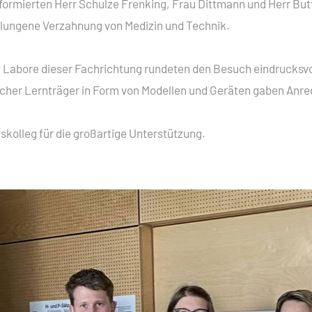
formierten Herr Schulze Frenking, Frau Dittmann und Herr Butt
FACHOBERSCHULE KLASSE 12
LIFIZIERENDE
SCHULORDNUNG
elungene Verzahnung von Medizin und Technik.
EINSCHULUNG
E TECHNIK
ELTERN- UND AUSBILDERSPRECHTAG
abore dieser Fachrichtung rundeten den Besuch eindrucksvoll
 TECHNIK
icher Lernträger in Form von Modellen und Geräten gaben Anr
BAUWAS
KARRIERE-KOMPASS
kolleg für die großartige Unterstützung.