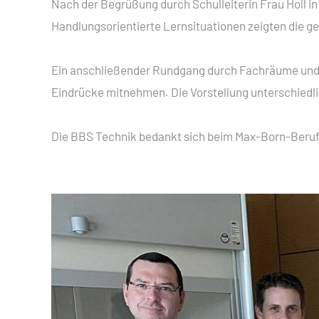
Nach der Begrüßung durch Schulleiterin Frau Holl in
SCHÜLERAUSTAUSCH
ZWEIJÄHRIGE BERUFSQUA
BERUFSFACHSCHULE
Handlungsorientierte Lernsituationen zeigten die g
SOZIALARBEIT
ZWEIJÄHRIGE FACHSCHUL
Ein anschließender Rundgang durch Fachräume und L
BERUFLICHES GYMNASIUM
Eindrücke mitnehmen. Die Vorstellung unterschiedl
Die BBS Technik bedankt sich beim Max-Born-Berufs