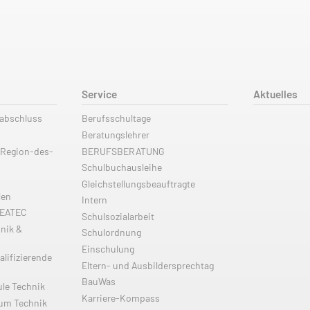
Service
Aktuelles
labschluss
Berufsschultage
Beratungslehrer
 Region-des-
BERUFSBERATUNG
Schulbuchausleihe
Gleichstellungsbeauftragte
len
Intern
REATEC
Schulsozialarbeit
nik &
Schulordnung
Einschulung
alifizierende
Eltern- und Ausbildersprechtag
BauWas
ule Technik
Karriere-Kompass
ium Technik