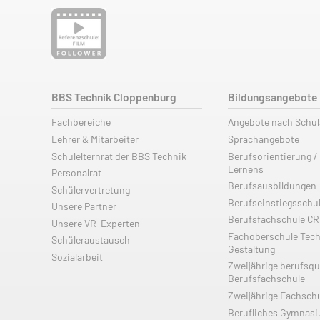
BBS Technik Cloppenburg
Bildungsangebote
Fachbereiche
Angebote nach Schu
Lehrer & Mitarbeiter
Sprachangebote
Schulelternrat der BBS Technik
Berufsorientierung /
Lernens
Personalrat
Berufsausbildungen
Schülervertretung
Berufseinstiegsschu
Unsere Partner
Berufsfachschule C
Unsere VR-Experten
Fachoberschule Tech
Schüleraustausch
Gestaltung
Sozialarbeit
Zweijährige berufsqu
Berufsfachschule
Zweijährige Fachsch
Berufliches Gymnas