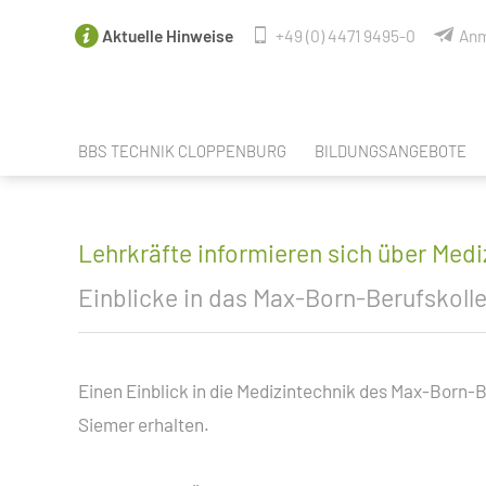
Aktuelle Hinweise
+49 (0) 4471 9495-0
Anm
BBS TECHNIK CLOPPENBURG
BILDUNGSANGEBOTE
FACHBEREICHE
ANGEBOTE NACH SCHUL
LEHRER & MITARBEITER
SPRACHANGEBOTE
Lehrkräfte informieren sich über Medi
SCHULELTERNRAT DER BBS TECHNIK
BERUFSORIENTIERUNG / 
Einblicke in das Max-Born-Berufskoll
PERSONALRAT
BERUFSAUSBILDUNGEN
SCHÜLERVERTRETUNG
BERUFSEINSTIEGSSCHUL
Einen Einblick in die Medizintechnik des Max-Born-B
UNSERE PARTNER
BERUFSFACHSCHULE CRE
Siemer erhalten.
UNSERE VR-EXPERTEN
FACHOBERSCHULE TECHNI