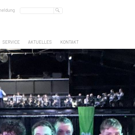
eldung
SERVICE
AKTUELLES
KONTAKT
ABSCHLUSS
BERUFSSCHULTAGE
BERATUNGSLEHRER
FREMDSPRACHEN
DEUTSCHES SPRACHDIPLOM
REGION-DES-LERNENS
BERUFSBERATUNG
SCHULBUCHAUSLEIHE
EN
GLEICHSTELLUNGSBEAUFTRAGTE
ATEC
INTERN
K & GESTALTUNG
SCHULSOZIALARBEIT
FACHOBERSCHULE KLASSE 11