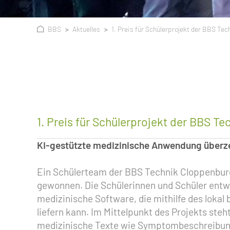
BBS
Aktuelles
1. Preis für Schülerprojekt der BBS Te
1. Preis für Schülerprojekt der BBS T
KI-gestützte medizinische Anwendung überz
Ein Schülerteam der BBS Technik Cloppenburg 
gewonnen. Die Schülerinnen und Schüler entwi
medizinische Software, die mithilfe des lok
liefern kann. Im Mittelpunkt des Projekts st
medizinische Texte wie Symptombeschreibung