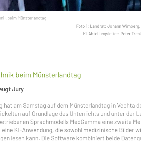
chnik beim Münsterlandtag
Foto 1: Landrat: Johann Wimberg, 
KI-Abteilungsleiter: Peter Tr
echnik beim Münsterlandtag
eugt Jury
hat am Samstag auf dem Münsterlandtag in Vechta den 1
ckelten auf Grundlage des Unterrichts und unter der Le
al betriebenen Sprachmodells MedGemma eine zweite Mei
eht eine KI-Anwendung, die sowohl medizinische Bilder
en lesen kann. Die Software kombiniert beide Datenqu