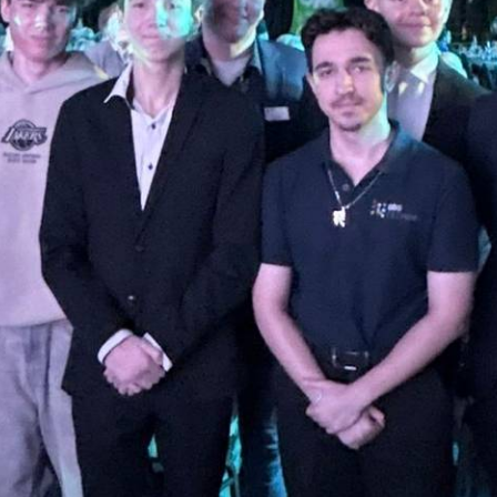
FACHOBERSCHULE KLASSE 12
LIFIZIERENDE
SCHULORDNUNG
EINSCHULUNG
E TECHNIK
ELTERN- UND AUSBILDERSPRECHTAG
 TECHNIK
BAUWAS
KARRIERE-KOMPASS