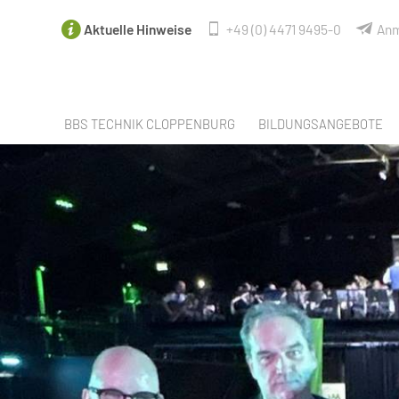
Aktuelle Hinweise
+49 (0) 4471 9495-0
Anm
BBS TECHNIK CLOPPENBURG
BILDUNGSANGEBOTE
FACHBEREICHE
ANGEBOTE NACH SCHUL
LEHRER & MITARBEITER
SPRACHANGEBOTE
SCHULELTERNRAT DER BBS TECHNIK
BERUFSORIENTIERUNG / 
PERSONALRAT
BERUFSAUSBILDUNGEN
SCHÜLERVERTRETUNG
BERUFSEINSTIEGSSCHUL
UNSERE PARTNER
BERUFSFACHSCHULE CRE
UNSERE VR-EXPERTEN
FACHOBERSCHULE TECHNI