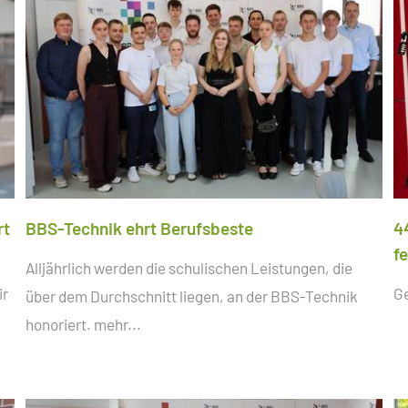
rt
BBS-Technik ehrt Berufsbeste
4
f
Alljährlich werden die schulischen Leistungen, die
ir
G
über dem Durchschnitt liegen, an der BBS-Technik
honoriert.
mehr...