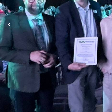
SCHÜLERAUSTAUSCH
ZWEIJÄHRIGE BERUFSQUA
BERUFSFACHSCHULE
SOZIALARBEIT
ZWEIJÄHRIGE FACHSCHUL
BERUFLICHES GYMNASIUM