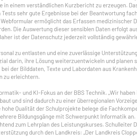
 in einem verständlichen Kurzbericht zu erzeugen. Da
in Tests sehr gute Ergebnisse bei der Beantwortung fac
s Webformular ermöglicht das Erfassen medizinischer D
en. Die Auswertung dieser sensiblen Daten erfolgt au
her ist der Datenschutz jederzeit vollständig gewährle
ersonal zu entlasten und eine zuverlässige Unterstützun
ial darin, ihre Lösung weiterzuentwickeln und planen 
, bei der Bilddaten, Texte und Labordaten aus Kranke
 zu erleichtern.
Informatik- und KI-Fokus an der BBS Technik. „Wir haben
baut und sind dadurch zu einer überregionalen Vorzei
ie hohe Qualität der Schulprojekte belege die Fachkompe
ehrere Bildungsgänge mit Schwerpunkt Informatik an. 
tend zum Lehrplan des Leistungskurses. Schulleiter Dr
stützung durch den Landkreis: „Der Landkreis Cloppenb