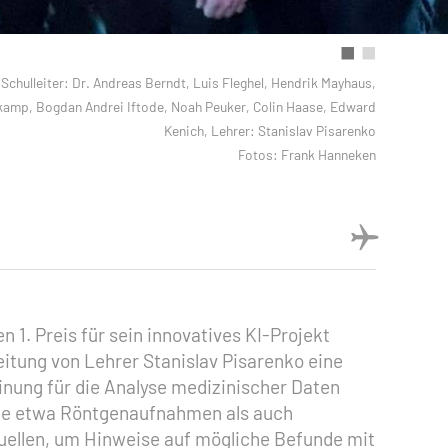
Schulleiter: Dr. Andreas Berndt, Luis Fleghel, Hendrik Mayhaus,
enkamp, Bogdan Andrei Iftode, Noah Peuker, Colin Haase, Edward
Kenich, Lehrer: Stanislav Pisarenko
Fotos: Frank Hanneken
. Preis für sein innovatives KI-Projekt
itung von Lehrer Stanislav Pisarenko eine
nung für die Analyse medizinischer Daten
 wie etwa Röntgenaufnahmen als auch
ellen, um Hinweise auf mögliche Befunde mit