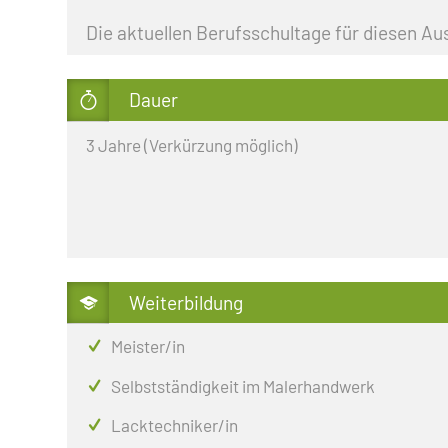
SCHÜLERAUSTAUSCH
ZWEIJÄHRIGE BERUFSQUA
Die aktuellen Berufsschultage für diesen Au
BERUFSFACHSCHULE
SOZIALARBEIT
ZWEIJÄHRIGE FACHSCHUL
Dauer
BERUFLICHES GYMNASIUM
3 Jahre (Verkürzung möglich)
Weiterbildung
Meister/in
Selbstständigkeit im Malerhandwerk
Lacktechniker/in