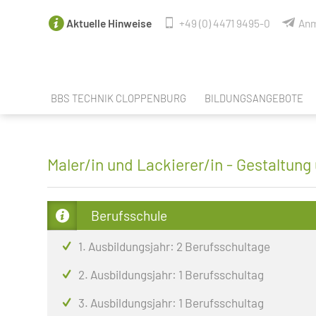
Aktuelle Hinweise
+49 (0) 4471 9495-0
Anm
BBS TECHNIK CLOPPENBURG
BILDUNGSANGEBOTE
FACHBEREICHE
ANGEBOTE NACH SCHUL
LEHRER & MITARBEITER
SPRACHANGEBOTE
Maler/in und Lackierer/in - Gestaltung
SCHULELTERNRAT DER BBS TECHNIK
BERUFSORIENTIERUNG / 
PERSONALRAT
BERUFSAUSBILDUNGEN
Berufsschule
SCHÜLERVERTRETUNG
BERUFSEINSTIEGSSCHUL
1. Ausbildungsjahr: 2 Berufsschultage
UNSERE PARTNER
BERUFSFACHSCHULE CRE
2. Ausbildungsjahr: 1 Berufsschultag
UNSERE VR-EXPERTEN
FACHOBERSCHULE TECHNI
3. Ausbildungsjahr: 1 Berufsschultag