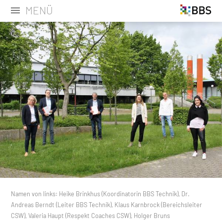
MENÜ
Namen von links: Heike Brinkhus (Koordinatorin BBS Technik), Dr.
Andreas Berndt (Leiter BBS Technik), Klaus Karnbrock (Bereichsleiter
CSW), Valeria Haupt (Respekt Coaches CSW), Holger Bruns